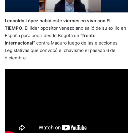
Leopoldo López habló este viernes en vivo con EL
TIEMPO
. El líder opositor venezolano salió de su exilio en
España para pedir desde Bogotá un
“frente
internacional”
contra Maduro luego de las elecciones
Legislativas que convocó el chavismo el pasado 6 de
diciembre.