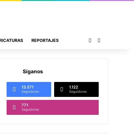
Publicación al azar
Buscar por
RICATURAS
REPORTAJES
Síganos
13.571
1.122
Seguidores
Seguidores
771
Seguidores