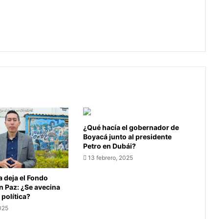
Agencia de Desarrollo Rural
comprometida con el campo
colombiano
¿Qué hacía el gobernador de
Boyacá junto al presidente
Petro en Dubái?
13 febrero, 2025
 deja el Fondo
 Paz: ¿Se avecina
política?
025