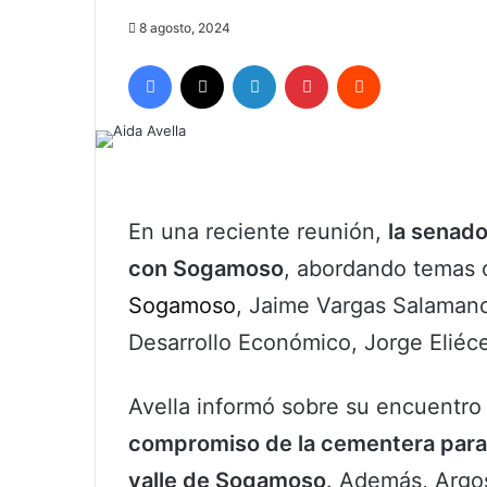
8 agosto, 2024
Facebook
X
LinkedIn
Pinterest
Reddit
En una reciente reunión,
la senado
con Sogamoso
, abordando temas 
Sogamoso
, Jaime Vargas Salamanca
Desarrollo Económico, Jorge Eliéce
Avella informó sobre su encuentro
compromiso de la cementera para 
valle de Sogamoso
. Además, Argo