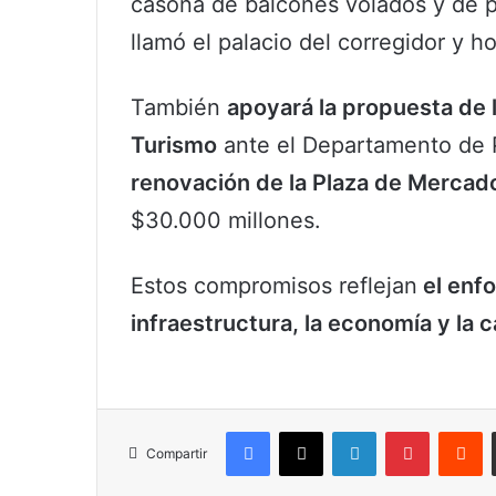
casona de balcones volados y de p
llamó el palacio del corregidor y h
También
apoyará la propuesta de 
Turismo
ante el Departamento de P
renovación de la Plaza de Mercad
$30.000 millones.
Estos compromisos reflejan
el enfo
infraestructura, la economía y la
Facebook
X
LinkedIn
Pinterest
R
Compartir