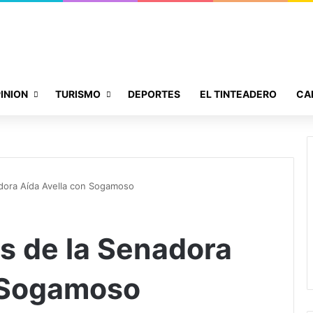
INION
TURISMO
DEPORTES
EL TINTEADERO
CA
dora Aída Avella con Sogamoso
s de la Senadora
n Sogamoso