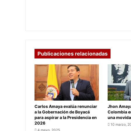
'Kilómetros de Progreso': Nueva
estrategia vial en Boyacá
Publicaciones relacionadas
Carlos Amaya evalúa renunciar
Jhon Amaya
a la Gobernación de Boyacá
Colombia en
para aspirar a la Presidencia en
una movida 
2026
10 marzo, 2
4 mayo, 2025