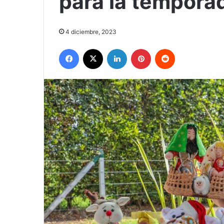
para la tempora
4 diciembre, 2023
Facebook
X
LinkedIn
Pinterest
Reddit