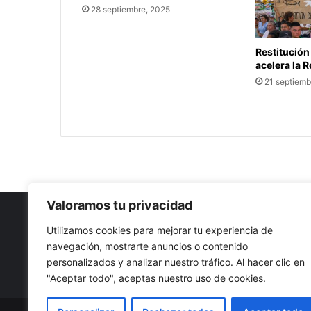
28 septiembre, 2025
Restitución
acelera la 
21 septiemb
Valoramos tu privacidad
Utilizamos cookies para mejorar tu experiencia de
navegación, mostrarte anuncios o contenido
Nuestro propósito: Compartir opinión, actualidad y notici
personalizados y analizar nuestro tráfico. Al hacer clic en
con la mejor calidad y sin censura.
"Aceptar todo", aceptas nuestro uso de cookies.