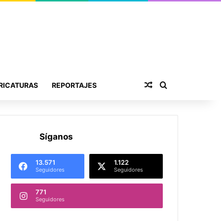
Publicación al aza
Buscar por
RICATURAS
REPORTAJES
Síganos
13.571
1.122
Seguidores
Seguidores
771
Seguidores