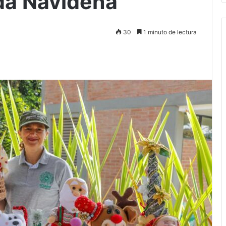
da Navideña
30
1 minuto de lectura