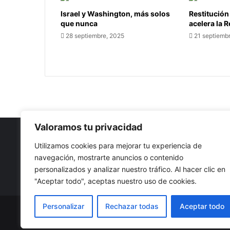
Israel y Washington, más solos
Restitución
que nunca
acelera la 
28 septiembre, 2025
21 septiemb
Valoramos tu privacidad
Utilizamos cookies para mejorar tu experiencia de
navegación, mostrarte anuncios o contenido
Nuestro propósito: Compartir opinión, actualidad y notici
personalizados y analizar nuestro tráfico. Al hacer clic en
con la mejor calidad y sin censura.
"Aceptar todo", aceptas nuestro uso de cookies.
Personalizar
Rechazar todas
Aceptar todo
© Copyright 2026, Todos los derechos reservados |
Co