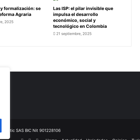
 y formalización: se
Las ISP: el pilar invisible que
Reforma Agraria
impulsa el desarrollo
económico, social y
re, 2025
tecnológico en Colombia
21 septiembre, 2025
as
munitic SAS BIC
Nit 901228106
Facebook
YouTube
Instagram