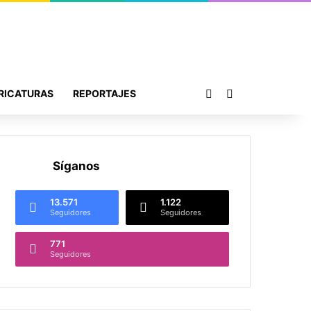
Publicación al azar
Buscar por
RICATURAS
REPORTAJES
Síganos
13.571
1.122
Seguidores
Seguidores
771
Seguidores