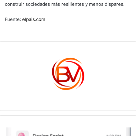
construir sociedades más resilientes y menos dispares.
Fuente:
elpais.com
c1561270
Así
funciona