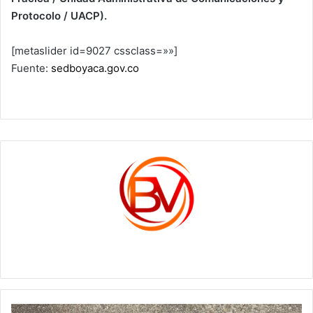
Protocolo / UACP).
[metaslider id=9027 cssclass=»»]
Fuente:
sedboyaca.gov.co
c1561270
Los