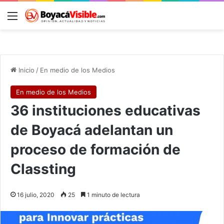
Menú
B
Inicio
/
En medio de los Medios
En medio de los Medios
36 instituciones educativas
de Boyacá adelantan un
proceso de formación de
Classting
16 julio, 2020
25
1 minuto de lectura