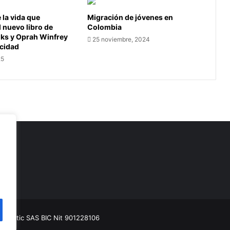
la vida que
Migración de jóvenes en
l nuevo libro de
Colombia
oks y Oprah Winfrey
25 noviembre, 2024
icidad
25
as
munitic SAS BIC
Nit 901228106