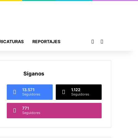
Publicación al azar
Buscar por
RICATURAS
REPORTAJES
Síganos
13.571
1.122
Seguidores
Seguidores
771
Seguidores