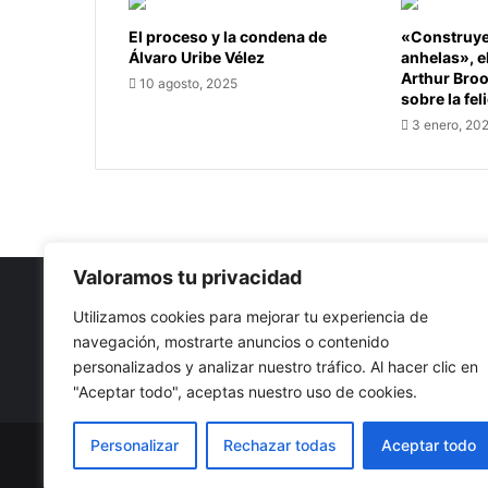
El proceso y la condena de
«Construye 
Álvaro Uribe Vélez
anhelas», e
Arthur Bro
10 agosto, 2025
sobre la fel
3 enero, 20
Valoramos tu privacidad
Utilizamos cookies para mejorar tu experiencia de
navegación, mostrarte anuncios o contenido
Nuestro propósito: Compartir opinión, actualidad y notici
personalizados y analizar nuestro tráfico. Al hacer clic en
con la mejor calidad y sin censura.
"Aceptar todo", aceptas nuestro uso de cookies.
Personalizar
Rechazar todas
Aceptar todo
© Copyright 2026, Todos los derechos reservados |
Co