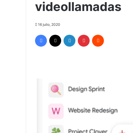
videollamadas
16 julio, 2020
Facebook
X
LinkedIn
Pinterest
Reddit