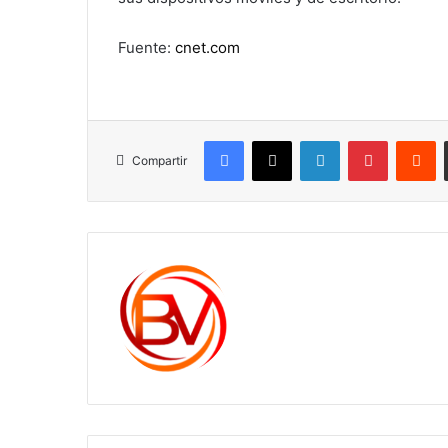
Fuente:
cnet.com
Facebook
X
LinkedIn
Pinterest
R
Compartir
c1561270