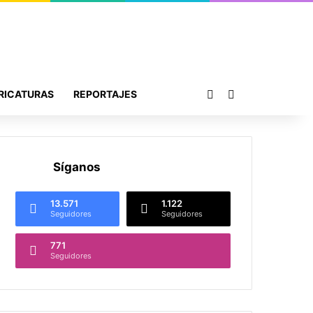
Publicación al azar
Buscar por
RICATURAS
REPORTAJES
Síganos
13.571
1.122
Seguidores
Seguidores
771
Seguidores