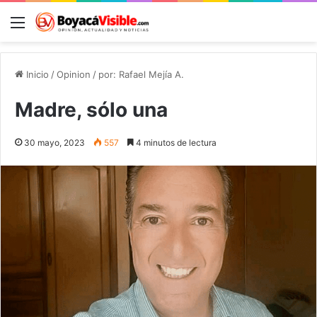
Menú
B
Inicio
/
Opinion
/
por: Rafael Mejía A.
Madre, sólo una
30 mayo, 2023
557
4 minutos de lectura