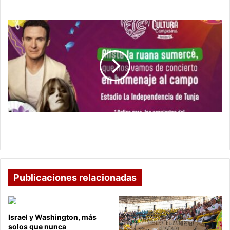
¿Llegará James Rodríguez a Boca Juniors?
Confirman
artistas
y
entradas
para
conciertos
estelares
del
FICC
en
Confirman artistas y entradas para conciertos
Tunja
estelares del FICC en Tunja
Publicaciones relacionadas
Israel y Washington, más
solos que nunca