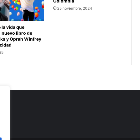
Colombia
25 noviembre, 2024
la vida que
l nuevo libro de
oks y Oprah Winfrey
icidad
25
as