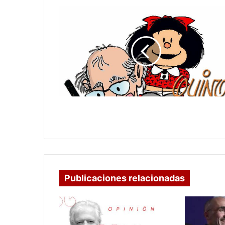
UN
DIA
COMO
HOY
HA
88
AÑOS
NACIO
QUINO
UN DIA COMO HOY HA 88 AÑOS
NACIO QUINO
Publicaciones relacionadas