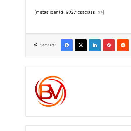
[metaslider id=9027 cssclass=»»]
Facebook
X
LinkedIn
Pinterest
R
Compartir
c1561270