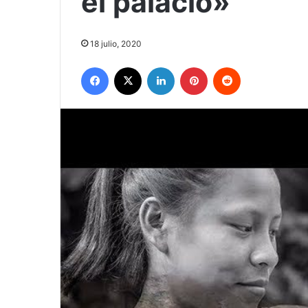
el palacio»
18 julio, 2020
Facebook
X
LinkedIn
Pinterest
Reddit