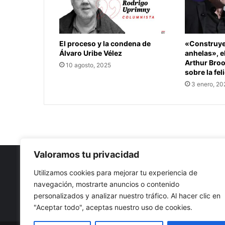
El proceso y la condena de
«Construye 
Álvaro Uribe Vélez
anhelas», e
Arthur Bro
10 agosto, 2025
sobre la fel
3 enero, 20
Valoramos tu privacidad
Utilizamos cookies para mejorar tu experiencia de
navegación, mostrarte anuncios o contenido
Nuestro propósito: Compartir opinión, actualidad y notici
personalizados y analizar nuestro tráfico. Al hacer clic en
con la mejor calidad y sin censura.
"Aceptar todo", aceptas nuestro uso de cookies.