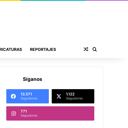
Publicación al aza
Buscar por
RICATURAS
REPORTAJES
Síganos
13.571
1.122
Seguidores
Seguidores
771
Seguidores