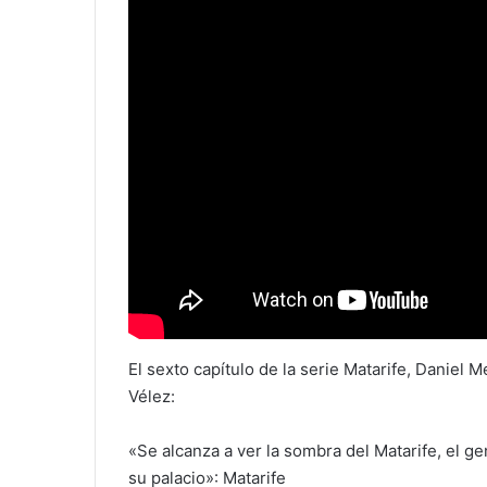
El sexto capítulo de la serie Matarife, Daniel 
Vélez:
«Se alcanza a ver la sombra del Matarife, el 
su palacio»: Matarife