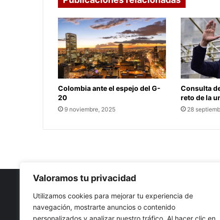
Colombia ante el espejo del G-
Consulta de
20
reto de la 
9 noviembre, 2025
28 septiemb
Valoramos tu privacidad
Utilizamos cookies para mejorar tu experiencia de
navegación, mostrarte anuncios o contenido
Nuestro propósito: Compartir opinión, actualidad y notici
personalizados y analizar nuestro tráfico. Al hacer clic en