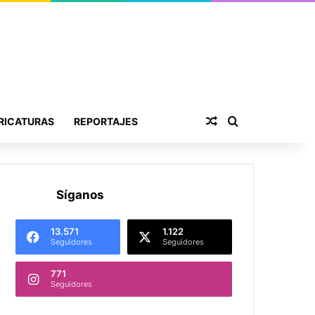
Publicación al aza
Buscar por
RICATURAS
REPORTAJES
Síganos
13.571
1.122
Seguidores
Seguidores
771
Seguidores