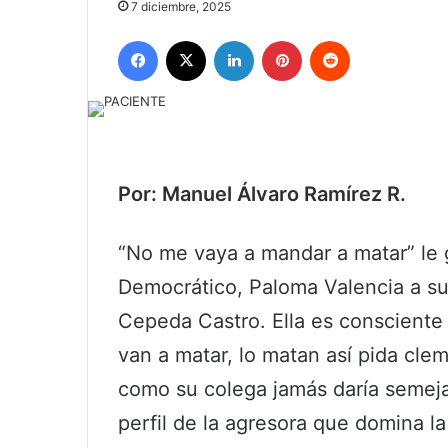
7 diciembre, 2025
Facebook
X
LinkedIn
Pinterest
Reddit
Por: Manuel Álvaro Ramírez R.
“No me vaya a mandar a matar” le g
Democrático, Paloma Valencia a su 
Cepeda Castro. Ella es consciente
van a matar, lo matan así pida cl
como su colega jamás daría semeja
perfil de la agresora que domina la 