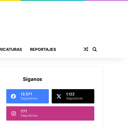
Publicación al aza
Buscar por
RICATURAS
REPORTAJES
Síganos
13.571
1.122
Seguidores
Seguidores
771
Seguidores