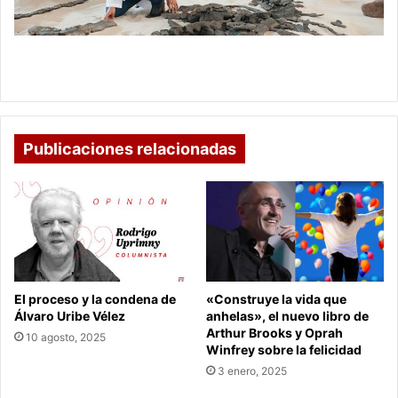
Cundinamarca
con
exposición
Museo Paleontológico de Villa de Leyva recorrerá
itinerante
Cundinamarca con exposición itinerante
Publicaciones relacionadas
El proceso y la condena de
«Construye la vida que
Álvaro Uribe Vélez
anhelas», el nuevo libro de
Arthur Brooks y Oprah
10 agosto, 2025
Winfrey sobre la felicidad
3 enero, 2025