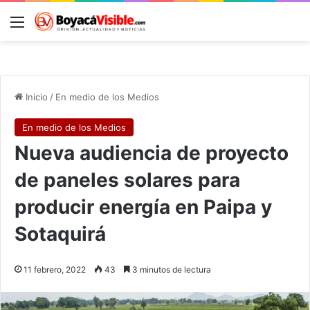
Menú
B
Inicio
/
En medio de los Medios
En medio de los Medios
Nueva audiencia de proyecto
de paneles solares para
producir energía en Paipa y
Sotaquirá
11 febrero, 2022
43
3 minutos de lectura