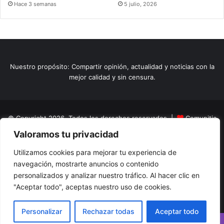
Hace 3 semanas
5 julio, 2026
Nuestro propósito: Compartir opinión, actualidad y noticias con la
mejor calidad y sin censura.
© Copyright 2026, Todos los derechos reservados |
Comunitic
Valoramos tu privacidad
SAS BIC
Nit 901228106
Home
Actualidad
Variedades
Opinion
Turismo
Deportes
Utilizamos cookies para mejorar tu experiencia de
navegación, mostrarte anuncios o contenido
El Tinteadero
Caricaturas
Reportajes
personalizados y analizar nuestro tráfico. Al hacer clic en
"Aceptar todo", aceptas nuestro uso de cookies.
Facebook
YouTube
Instagram
Personalizar
Rechazar todas
Aceptar todo