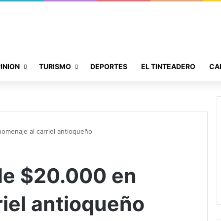
INION
TURISMO
DEPORTES
EL TINTEADERO
CA
menaje al carriel antioqueño
e $20.000 en
riel antioqueño