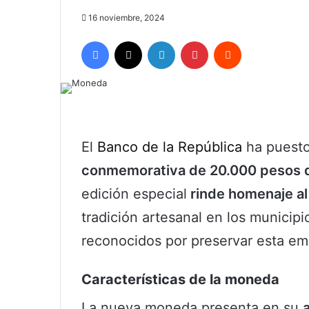
16 noviembre, 2024
Facebook
X
LinkedIn
Pinterest
Reddit
El
Banco de la República
ha puesto
conmemorativa de 20.000 pesos d
edición especial
rinde homenaje al
tradición artesanal en los municipi
reconocidos por preservar esta emb
Características de la moneda
La nueva moneda presenta en su