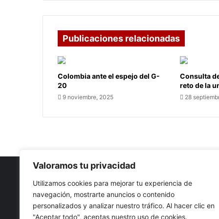
Publicaciones relacionadas
Colombia ante el espejo del G-
Consulta de
20
reto de la 
9 noviembre, 2025
28 septiemb
Valoramos tu privacidad
Utilizamos cookies para mejorar tu experiencia de
navegación, mostrarte anuncios o contenido
Nuestro propósito: Compartir opinión, actualidad y notici
personalizados y analizar nuestro tráfico. Al hacer clic en
con la mejor calidad y sin censura.
"Aceptar todo", aceptas nuestro uso de cookies.