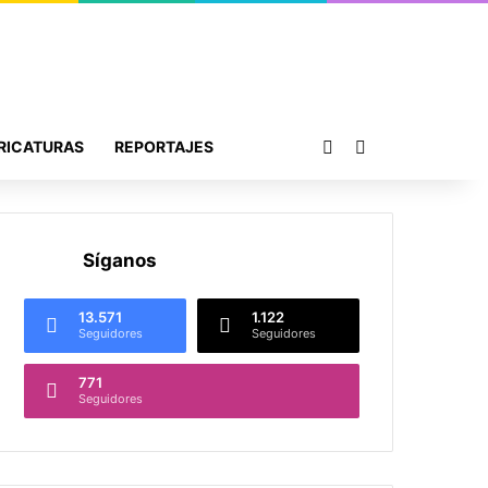
Publicación al azar
Buscar por
RICATURAS
REPORTAJES
Síganos
13.571
1.122
Seguidores
Seguidores
771
Seguidores