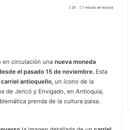
20
1 minuto de lectura
 en circulación una
nueva moneda
esde el pasado 15 de noviembre.
Esta
 carriel antioqueño,
un ícono de la
os de Jericó y Envigado, en Antioquia,
lemática prenda de la cultura paisa.
anverso
la imagen detallada de un
carriel