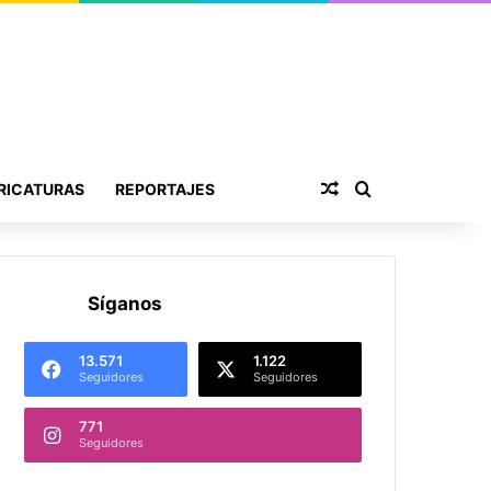
Publicación al aza
Buscar por
RICATURAS
REPORTAJES
Síganos
13.571
1.122
Seguidores
Seguidores
771
Seguidores