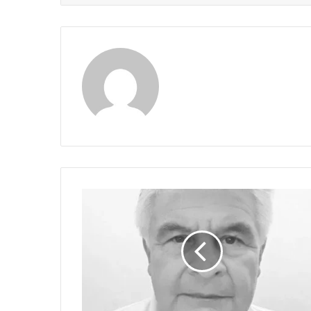
Claudia
QUIÉN
LE
TEME
A
MIGUEL
URIBE
TURBAY