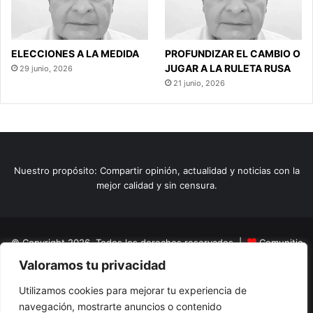
ELECCIONES A LA MEDIDA
PROFUNDIZAR EL CAMBIO O
JUGAR A LA RULETA RUSA
29 junio, 2026
21 junio, 2026
Nuestro propósito: Compartir opinión, actualidad y noticias con la
mejor calidad y sin censura.
© Copyright 2026, Todos los derechos reservados |
Comunitic
Valoramos tu privacidad
SAS BIC
Nit 901228106
Home
Actualidad
Variedades
Opinion
Turismo
Deportes
Utilizamos cookies para mejorar tu experiencia de
navegación, mostrarte anuncios o contenido
El Tinteadero
Caricaturas
Reportajes