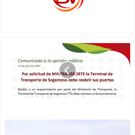
c1561270
Por
solicitud
de
MinTransporte
se
reabre
la
Terminal
de
Transporte
Por solicitud de MinTransporte se reabre la
de
Terminal de Transporte de Sogamoso.
Sogamoso.
Iniciativas
para
reactivar