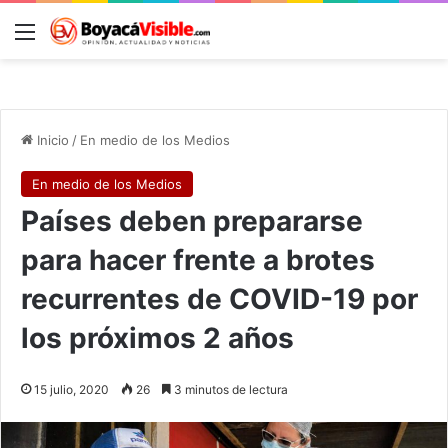
Menú
B
Inicio
/
En medio de los Medios
En medio de los Medios
Países deben prepararse
para hacer frente a brotes
recurrentes de COVID-19 por
los próximos 2 años
15 julio, 2020
26
3 minutos de lectura