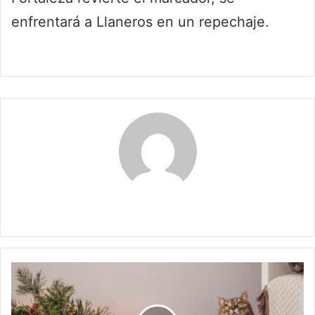
enfrentará a Llaneros en un repechaje.
Maria Alejranda Lopez
¿Cómo
evitar
que
tu