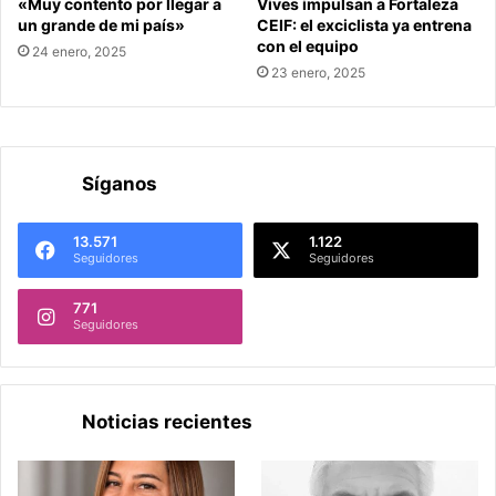
«Muy contento por llegar a
Vives impulsan a Fortaleza
un grande de mi país»
CEIF: el exciclista ya entrena
con el equipo
24 enero, 2025
23 enero, 2025
Síganos
13.571
1.122
Seguidores
Seguidores
771
Seguidores
Noticias recientes