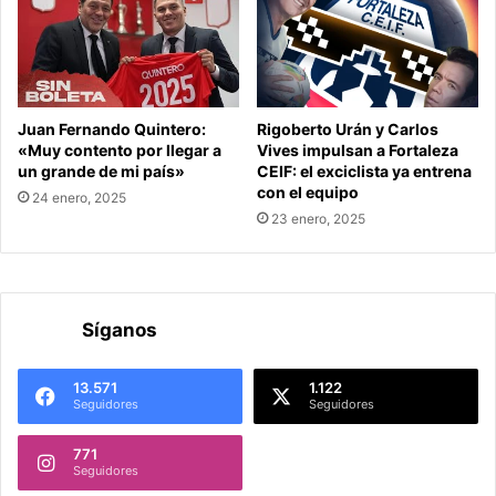
Juan Fernando Quintero:
Rigoberto Urán y Carlos
«Muy contento por llegar a
Vives impulsan a Fortaleza
un grande de mi país»
CEIF: el exciclista ya entrena
con el equipo
24 enero, 2025
23 enero, 2025
Síganos
13.571
1.122
Seguidores
Seguidores
771
Seguidores