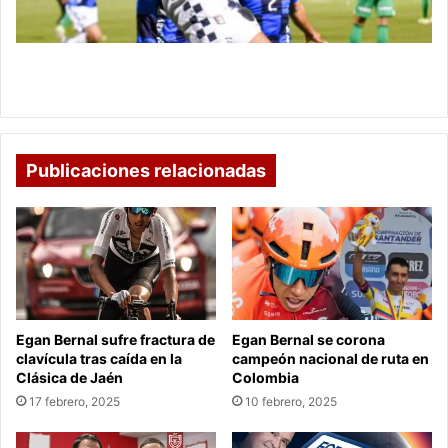
remontada
en
Tunja
Boyacá Chicó sorprende a Atlético Nacional con
remontada en Tunja
Publicaciones relacionadas
Egan Bernal sufre fractura de
Egan Bernal se corona
clavícula tras caída en la
campeón nacional de ruta en
Clásica de Jaén
Colombia
17 febrero, 2025
10 febrero, 2025