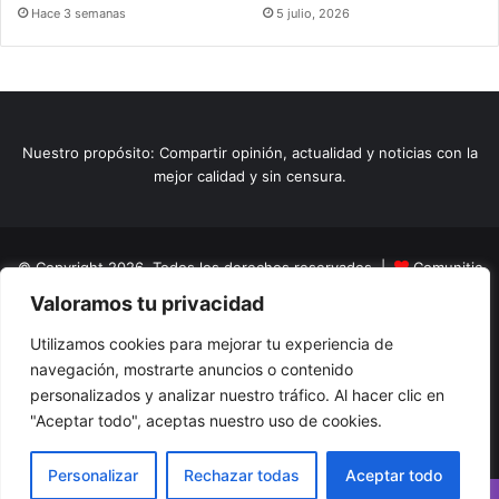
Hace 3 semanas
5 julio, 2026
Nuestro propósito: Compartir opinión, actualidad y noticias con la
mejor calidad y sin censura.
© Copyright 2026, Todos los derechos reservados |
Comunitic
Valoramos tu privacidad
SAS BIC
Nit 901228106
Home
Actualidad
Variedades
Opinion
Turismo
Deportes
Utilizamos cookies para mejorar tu experiencia de
navegación, mostrarte anuncios o contenido
El Tinteadero
Caricaturas
Reportajes
personalizados y analizar nuestro tráfico. Al hacer clic en
"Aceptar todo", aceptas nuestro uso de cookies.
Facebook
YouTube
Instagram
Personalizar
Rechazar todas
Aceptar todo