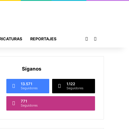
Publicación al azar
Buscar por
RICATURAS
REPORTAJES
Síganos
13.571
1.122
Seguidores
Seguidores
771
Seguidores