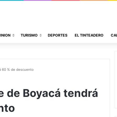
INION
TURISMO
DEPORTES
EL TINTEADERO
CA
rá 60 % de descuento
e de Boyacá tendrá
nto