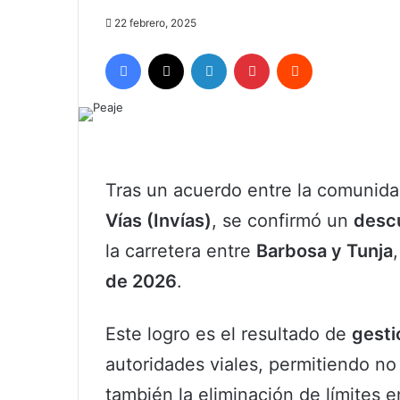
22 febrero, 2025
Facebook
X
LinkedIn
Pinterest
Reddit
Tras un acuerdo entre la comunid
Vías (Invías)
, se confirmó un
descu
la carretera entre
Barbosa y Tunja
de 2026
.
Este logro es el resultado de
gesti
autoridades viales, permitiendo no s
también la eliminación de límites 