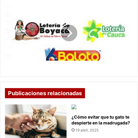
y
virtuales
Resultados
loterías
del
País
Resultados loterías del País
Publicaciones relacionadas
¿Cómo evitar que tu gato te
despierte en la madrugada?
19 abril, 2025