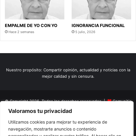
EMPALME DE YO CON YO
IGNORANCIA FUNCIONAL
Hace 2 semanas
5 julio, 2026
Nuestro propósito: Compartir opinión, actualidad y noticias con la
mejor calidad y sin censura.
© Copyright 2026, Todos los derechos reservados |
Comunitic
Valoramos tu privacidad
SAS BIC
Nit 901228106
Home
Actualidad
Variedades
Opinion
Turismo
Deportes
Utilizamos cookies para mejorar tu experiencia de
navegación, mostrarte anuncios o contenido
El Tinteadero
Caricaturas
Reportajes
personalizados y analizar nuestro tráfico. Al hacer clic en