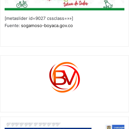
[metaslider id=9027 cssclass=»»]
Fuente:
sogamoso-boyaca.gov.co
c1561270
EL