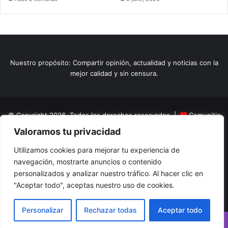
Nuestro propósito: Compartir opinión, actualidad y noticias con la
mejor calidad y sin censura.
© Copyright 2026, Todos los derechos reservados |
Comunitic
Valoramos tu privacidad
SAS BIC
Nit 901228106
Home
Actualidad
Variedades
Opinion
Turismo
Deportes
Utilizamos cookies para mejorar tu experiencia de
navegación, mostrarte anuncios o contenido
El Tinteadero
Caricaturas
Reportajes
personalizados y analizar nuestro tráfico. Al hacer clic en
"Aceptar todo", aceptas nuestro uso de cookies.
Facebook
YouTube
Instagram
Personalizar
Rechazar todas
Aceptar todo