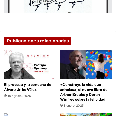
JÓVENES
EN
EDUCACIÓN
PARA
LOS ARTISTAS Y OTROS MAS
EL
TRABAJO
Y
EL
Publicaciones relacionadas
DESARROLLO
HUMANO
El proceso y la condena de
«Construye la vida que
Álvaro Uribe Vélez
anhelas», el nuevo libro de
Arthur Brooks y Oprah
10 agosto, 2025
Winfrey sobre la felicidad
3 enero, 2025