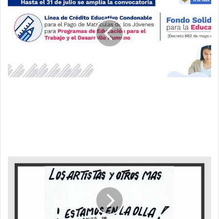
GOBIERNO
NACIONAL
AMPLÍA
HASTA
EL
31
DE
JULIO
EL
EL GOBIERNO NACIONAL AMPLÍA HASTA EL 31 DE
PLAZO
JULIO EL PLAZO PARA POSTULARSE A LA
PARA
CONVOCATORIA QUE CONTEMPLA APOYOS
POSTULARSE
FINANCIEROS PARA LOS JÓVENES EN
A
EDUCACIÓN PARA EL TRABAJO Y EL
LA
DESARROLLO HUMANO
CONVOCATORIA
QUE
LOS
CONTEMPLA
ARTISTAS
APOYOS
Y
FINANCIEROS
OTROS
PARA
MAS
LOS