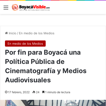
Menú
B
Inicio
/
En medio de los Medios
En medio de los Medios
Por fin para Boyacá una
Política Pública de
Cinematografía y Medios
Audiovisuales
17 febrero, 2022
24
1 minuto de lectura