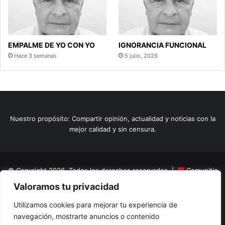
EMPALME DE YO CON YO
IGNORANCIA FUNCIONAL
Hace 3 semanas
5 julio, 2026
Nuestro propósito: Compartir opinión, actualidad y noticias con la
mejor calidad y sin censura.
© Copyright 2026, Todos los derechos reservados |
Comunitic
Valoramos tu privacidad
SAS BIC
Nit 901228106
Home
Actualidad
Variedades
Opinion
Turismo
Deportes
Utilizamos cookies para mejorar tu experiencia de
navegación, mostrarte anuncios o contenido
El Tinteadero
Caricaturas
Reportajes