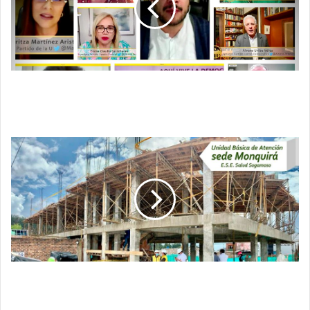
PARA
ASESINOS
Y
VIOLADORES
DE
NIÑOS
SENADO APRUEBA PRISIÓN PERPETUA PARA
Y
ASESINOS Y VIOLADORES DE NIÑOS Y
ADOLESCENTES
ADOLESCENTES
AVANZA
LA
CONSTRUCCIÓN
DE
LA
UNIDAD
BÁSICA
DE
ATENCIÓN
MONQUIRÁ
AVANZA LA CONSTRUCCIÓN DE LA UNIDAD
BÁSICA DE ATENCIÓN MONQUIRÁ