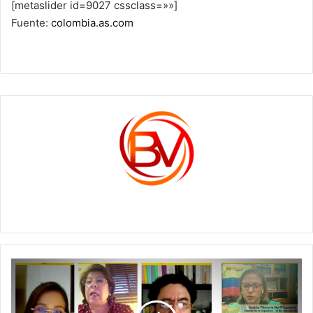
[metaslider id=9027 cssclass=»»]
Fuente:
colombia.as.com
c1561270
SENADO
APRUEBA
PRISIÓN
PERPETUA