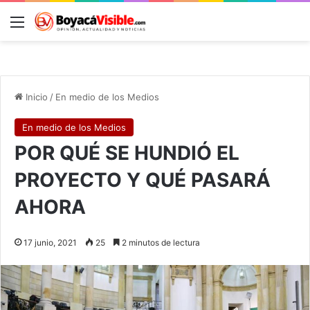
Menú
B
Inicio
/
En medio de los Medios
En medio de los Medios
POR QUÉ SE HUNDIÓ EL
PROYECTO Y QUÉ PASARÁ
AHORA
17 junio, 2021
25
2 minutos de lectura