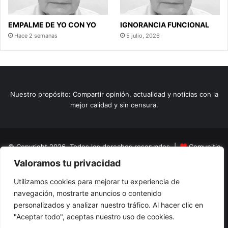
EMPALME DE YO CON YO
IGNORANCIA FUNCIONAL
Hace 2 semanas
5 julio, 2026
Nuestro propósito: Compartir opinión, actualidad y noticias con la
mejor calidad y sin censura.
© Copyright 2026, Todos los derechos reservados |
Comunitic
Valoramos tu privacidad
SAS BIC
Nit 901228106
Home
Actualidad
Variedades
Opinion
Turismo
Deportes
Utilizamos cookies para mejorar tu experiencia de
navegación, mostrarte anuncios o contenido
El Tinteadero
Caricaturas
Reportajes
personalizados y analizar nuestro tráfico. Al hacer clic en
"Aceptar todo", aceptas nuestro uso de cookies.
Facebook
YouTube
Instagram