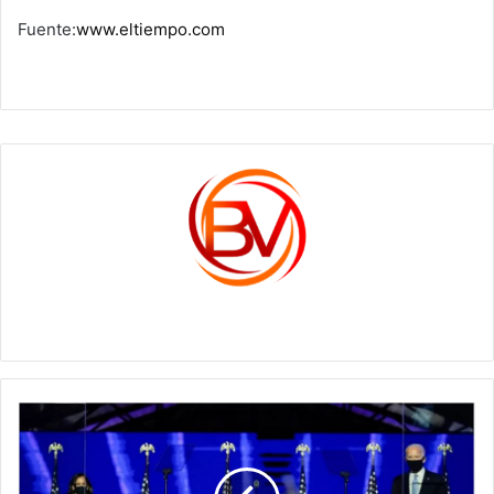
Fuente:
www.eltiempo.com
c1561270
Mensajes
y
reacciones
de