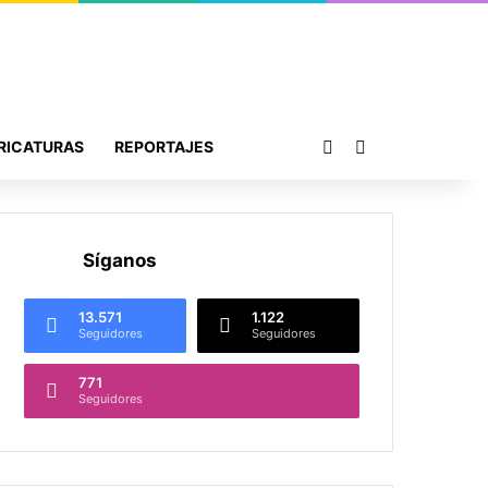
Publicación al azar
Buscar por
RICATURAS
REPORTAJES
Síganos
13.571
1.122
Seguidores
Seguidores
771
Seguidores