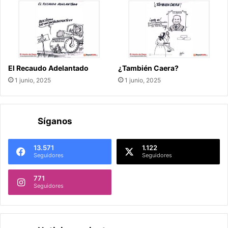
El Recaudo Adelantado
¿También Caera?
1 junio, 2025
1 junio, 2025
Síganos
13.571
1.122
Seguidores
Seguidores
771
Seguidores