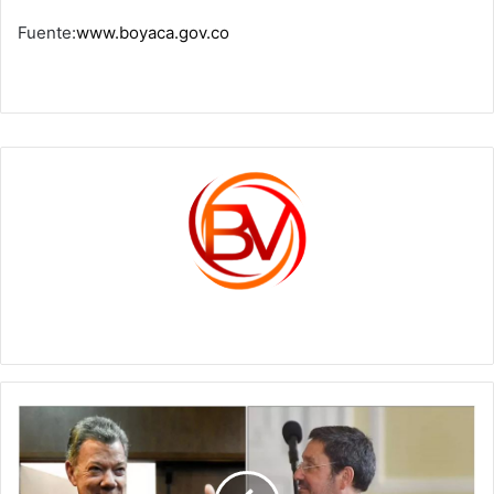
Fuente:
www.boyaca.gov.co
c1561270
Juan
M.
Santos
da