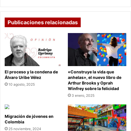
pareja
turco-
alemana
detrás
Publicaciones relacionadas
de
BioNTech,
la
empresa
que
prueba
un
innovador
El proceso y la condena de
«Construye la vida que
método
Álvaro Uribe Vélez
anhelas», el nuevo libro de
de
Arthur Brooks y Oprah
10 agosto, 2025
inmunización
Winfrey sobre la felicidad
contra
3 enero, 2025
el
coronavirus
Migración de jóvenes en
Colombia
25 noviembre, 2024