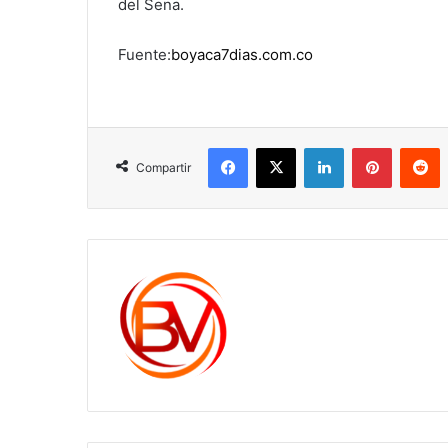
del Sena.
Fuente:
boyaca7dias.com.co
Facebook
X
LinkedIn
Pinterest
R
Compartir
c1561270