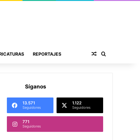
Publicación al aza
Buscar por
RICATURAS
REPORTAJES
Síganos
13.571
1.122
Seguidores
Seguidores
771
Seguidores