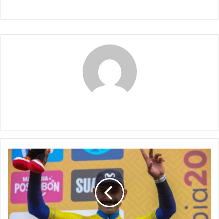
Claudia
Fernando
Gaviria
encabeza
el
Tour
Colombia
2024