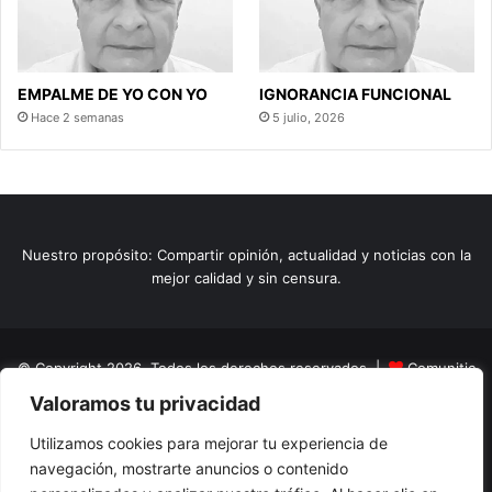
EMPALME DE YO CON YO
IGNORANCIA FUNCIONAL
Hace 2 semanas
5 julio, 2026
Nuestro propósito: Compartir opinión, actualidad y noticias con la
mejor calidad y sin censura.
© Copyright 2026, Todos los derechos reservados |
Comunitic
Valoramos tu privacidad
SAS BIC
Nit 901228106
Home
Actualidad
Variedades
Opinion
Turismo
Deportes
Utilizamos cookies para mejorar tu experiencia de
navegación, mostrarte anuncios o contenido
El Tinteadero
Caricaturas
Reportajes