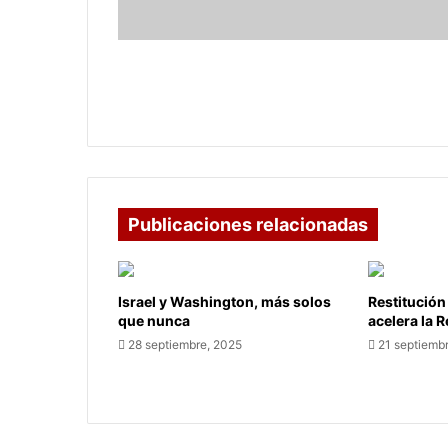
goleada
ante
Pachuca
Real Madrid conquista la Copa
Intercontinental con goleada ante
Pachuca
Publicaciones relacionadas
Israel y Washington, más solos
Restitución
que nunca
acelera la 
28 septiembre, 2025
21 septiemb