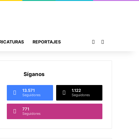
Publicación al azar
Buscar por
RICATURAS
REPORTAJES
Síganos
13.571
1.122
Seguidores
Seguidores
771
Seguidores