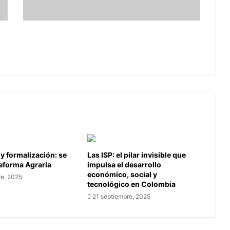
y
medianas
empresas
Nueva ley de insolvencia: Salvavidas
en
para pequeñas y medianas empresas
Colombia
en Colombia
 y formalización: se
Las ISP: el pilar invisible que
Reforma Agraria
impulsa el desarrollo
económico, social y
re, 2025
tecnológico en Colombia
21 septiembre, 2025