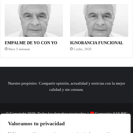
EMPALME DE YO CON YO
IGNORANCIA FUNCIONAL
Hace 3 semanas
5 julio, 2026
Nuestro propósito: Compartir opinión, actualidad y noticias con la mejor
calidad y sin censura.
© Copyright 2026, Todos los derechos reservados |
Comunitic SAS BIC
Valoramos tu privacidad
Nit 901228106
Home
Actualidad
Variedades
Opinion
Turismo
Deportes