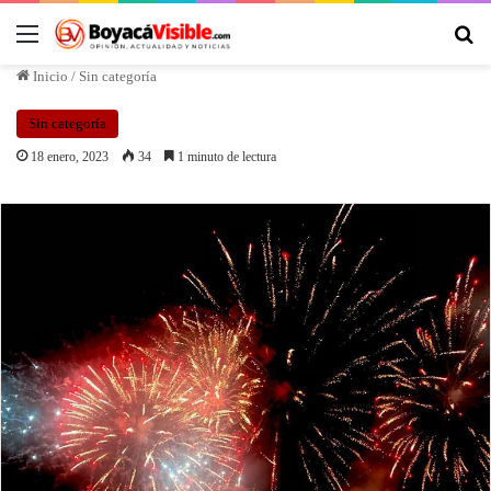
Inicio
/
Sin categoría
Sin categoría
18 enero, 2023
34
1 minuto de lectura