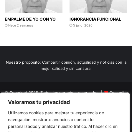
EMPALME DE YO CON YO
IGNORANCIA FUNCIONAL
Hace 2 semanas
5 julio, 2026
Nuestro propósito: Compartir opinión, actualidad y noticias con la
mejor calidad y sin censura.
© Copyright 2026, Todos los derechos reservados |
Comunitic
Valoramos tu privacidad
SAS BIC
Nit 901228106
Home
Actualidad
Variedades
Opinion
Turismo
Deportes
Utilizamos cookies para mejorar tu experiencia de
navegación, mostrarte anuncios o contenido
El Tinteadero
Caricaturas
Reportajes
personalizados y analizar nuestro tráfico. Al hacer clic en