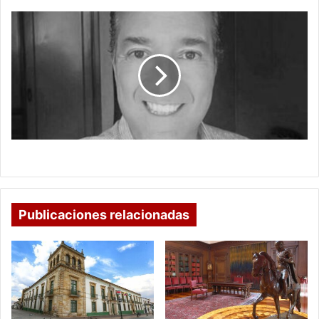
HASTA
QUE
EL
MUNDO
SE
ACABE
HASTA QUE EL MUNDO SE ACABE
Publicaciones relacionadas