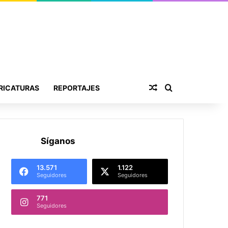
Publicación al aza
Buscar por
RICATURAS
REPORTAJES
Síganos
13.571
1.122
Seguidores
Seguidores
771
Seguidores