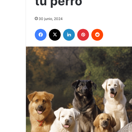
tu perro
30 junio, 2024
Facebook
X
LinkedIn
Pinterest
Reddit