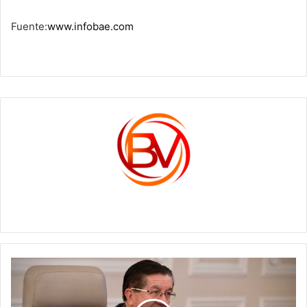
Fuente:
www.infobae.com
c1561270
Gobierno
ha
girado
bonificaciones