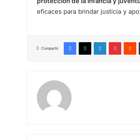
protección de la infancia y juvent
eficaces para brindar justicia y apo
Facebook
X
LinkedIn
Pinterest
R
Compartir
Claudia