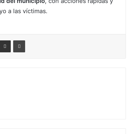
ud del municipio
, con acciones rápidas y
yo a las víctimas.
eddit
Compartir por correo electrónico
Imprimir