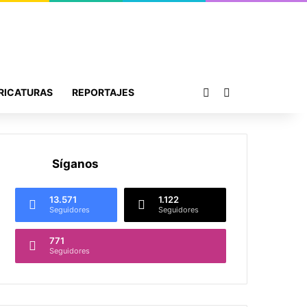
Publicación al azar
Buscar por
RICATURAS
REPORTAJES
Síganos
13.571
1.122
Seguidores
Seguidores
771
Seguidores