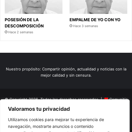
POSESIÓN DE LA
EMPALME DE YO CON YO
DESCOMPOSICIÓN
Hace 3 semanas
Hace 2 semanas
Nuestro propósito: Compartir opinión, actualidad y noticias con la
mejor calidad y sin censura.
© Copyright 2026, Todos los derechos reservados |
Comunitic
Valoramos tu privacidad
SAS BIC
Nit 901228106
Home
Actualidad
Variedades
Opinion
Turismo
Deportes
Utilizamos cookies para mejorar tu experiencia de
navegación, mostrarte anuncios o contenido
El Tinteadero
Caricaturas
Reportajes