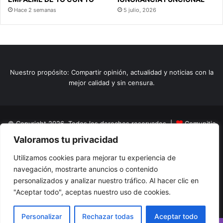
Hace 2 semanas
5 julio, 2026
Nuestro propósito: Compartir opinión, actualidad y noticias con la
mejor calidad y sin censura.
© Copyright 2026, Todos los derechos reservados |
Comunitic
Valoramos tu privacidad
SAS BIC
Nit 901228106
Home
Actualidad
Variedades
Opinion
Turismo
Deportes
Utilizamos cookies para mejorar tu experiencia de
navegación, mostrarte anuncios o contenido
El Tinteadero
Caricaturas
Reportajes
personalizados y analizar nuestro tráfico. Al hacer clic en
"Aceptar todo", aceptas nuestro uso de cookies.
Facebook
YouTube
Instagram
Personalizar
Rechazar todas
Aceptar todo