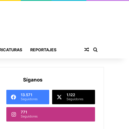
Publicación al aza
Buscar por
RICATURAS
REPORTAJES
Síganos
13.571
1.122
Seguidores
Seguidores
771
Seguidores