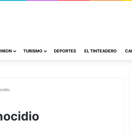
INION
TURISMO
DEPORTES
EL TINTEADERO
CA
ocidio
nocidio