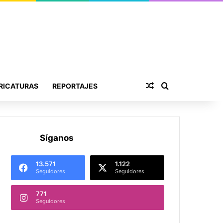
Publicación al aza
Buscar por
RICATURAS
REPORTAJES
Síganos
13.571
1.122
Seguidores
Seguidores
771
Seguidores