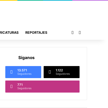
Publicación al azar
Buscar por
RICATURAS
REPORTAJES
Síganos
13.571
1.122
Seguidores
Seguidores
771
Seguidores