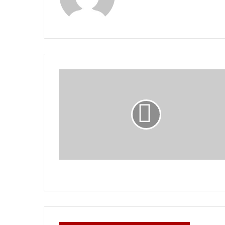
Terrorismo
y
genocidio
Terrorismo y genocidio