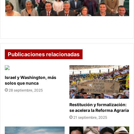
70
profesores
de
alto
UPTC fortalece su cuerpo docente con 70
nivel
profesores de alto nivel
Publicaciones relacionadas
Israel y Washington, más
solos que nunca
28 septiembre, 2025
Restitución y formalización:
se acelera la Reforma Agraria
21 septiembre, 2025