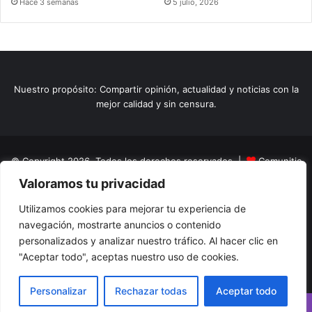
Hace 3 semanas
5 julio, 2026
Nuestro propósito: Compartir opinión, actualidad y noticias con la
mejor calidad y sin censura.
© Copyright 2026, Todos los derechos reservados |
Comunitic
Valoramos tu privacidad
SAS BIC
Nit 901228106
Home
Actualidad
Variedades
Opinion
Turismo
Deportes
Utilizamos cookies para mejorar tu experiencia de
navegación, mostrarte anuncios o contenido
El Tinteadero
Caricaturas
Reportajes
personalizados y analizar nuestro tráfico. Al hacer clic en
"Aceptar todo", aceptas nuestro uso de cookies.
Facebook
YouTube
Instagram
Personalizar
Rechazar todas
Aceptar todo