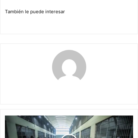
También le puede interesar
Maria Alejranda Lopez
Nayib
Bukele:
todo
por