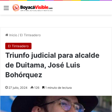
Menú
B
Inicio
/
El Tinteadero
El Tinteadero
Triunfo judicial para alcalde
de Duitama, José Luis
Bohórquez
27 julio, 2024
126
1 minuto de lectura