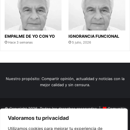
EMPALME DE YO CON YO
IGNORANCIA FUNCIONAL
Hace 3 semanas
5 julio, 2026
Nuestro propósito: Compartir opinión, actualidad y noticias con la
mejor calidad y sin censura.
© Copyright 2026, Todos los derechos reservados |
Comunitic
Valoramos tu privacidad
SAS BIC
Nit 901228106
Home
Actualidad
Variedades
Opinion
Turismo
Deportes
Utilizamos cookies para mejorar tu experiencia de