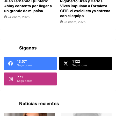
Juan Fernando Quintero:
Rigoberto Urán y Carlos
«Muy contento por llegar a
Vives impulsan a Fortaleza
un grande de mi país»
CEIF: el exciclista ya entrena
con el equipo
24 enero, 2025
23 enero, 2025
Síganos
13.571
1.122
Seguidores
Seguidores
771
Seguidores
Noticias recientes