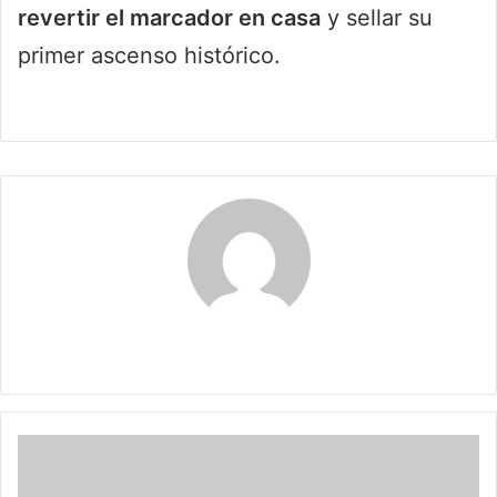
revertir el marcador en casa
y sellar su
primer ascenso histórico.
Maribel Triviño
Canciones
de
telenovelas