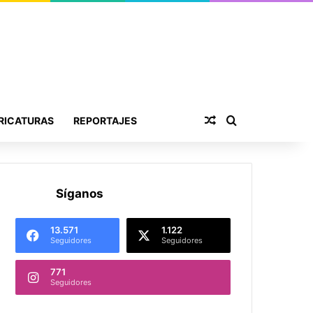
Publicación al aza
Buscar por
RICATURAS
REPORTAJES
Síganos
13.571
1.122
Seguidores
Seguidores
771
Seguidores