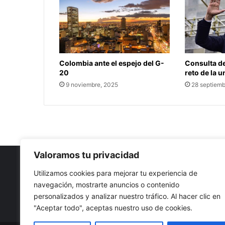
Colombia ante el espejo del G-
Consulta de
20
reto de la 
9 noviembre, 2025
28 septiemb
Valoramos tu privacidad
Utilizamos cookies para mejorar tu experiencia de
navegación, mostrarte anuncios o contenido
Nuestro propósito: Compartir opinión, actualidad y notici
personalizados y analizar nuestro tráfico. Al hacer clic en
con la mejor calidad y sin censura.
"Aceptar todo", aceptas nuestro uso de cookies.