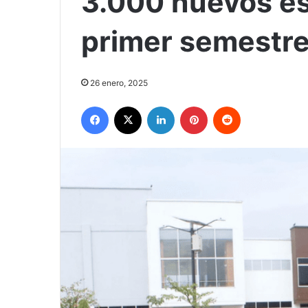
3.000 nuevos es
primer semestr
26 enero, 2025
Facebook
X
LinkedIn
Pinterest
Reddit