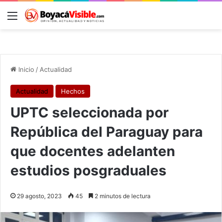
Menú
B
Inicio
/
Actualidad
Actualidad
Hechos
UPTC seleccionada por
República del Paraguay para
que docentes adelanten
estudios posgraduales
29 agosto, 2023
45
2 minutos de lectura