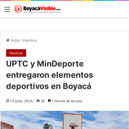
Menú
B
Inicio
/
Hechos
Hechos
UPTC y MinDeporte
entregaron elementos
deportivos en Boyacá
13 junio, 2024
28
1 minuto de lectura