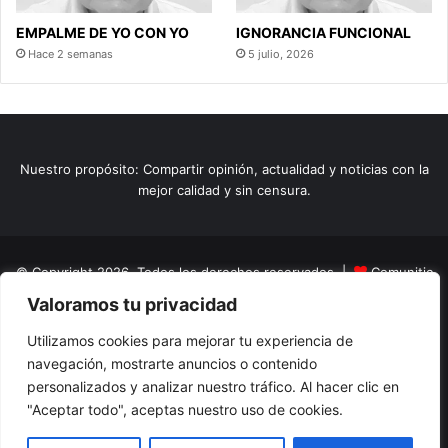
EMPALME DE YO CON YO
IGNORANCIA FUNCIONAL
Hace 2 semanas
5 julio, 2026
Nuestro propósito: Compartir opinión, actualidad y noticias con la
mejor calidad y sin censura.
© Copyright 2026, Todos los derechos reservados |
Comunitic
Valoramos tu privacidad
SAS BIC
Nit 901228106
Home
Actualidad
Variedades
Opinion
Turismo
Deportes
Utilizamos cookies para mejorar tu experiencia de
navegación, mostrarte anuncios o contenido
El Tinteadero
Caricaturas
Reportajes
personalizados y analizar nuestro tráfico. Al hacer clic en
"Aceptar todo", aceptas nuestro uso de cookies.
Facebook
YouTube
Instagram